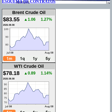
ESQUEMA DE CONTRATOS
Brent Crude Oil
$83.55
▲1.06
1.27%
2026.08.08
WTI Crude Oil
$78.18
▲0.89
1.14%
2026.08.08