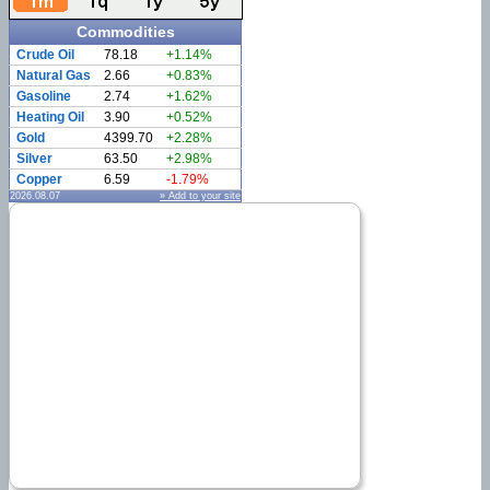
Commodities
Crude Oil
78.18
+1.14%
Natural Gas
2.66
+0.83%
Gasoline
2.74
+1.62%
Heating Oil
3.90
+0.52%
Gold
4399.70
+2.28%
Silver
63.50
+2.98%
Copper
6.59
-1.79%
2026.08.07
» Add to your site