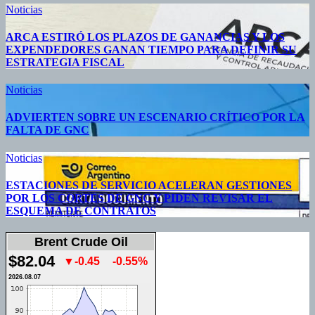
Noticias
ARCA ESTIRÓ LOS PLAZOS DE GANANCIAS Y LOS
EXPENDEDORES GANAN TIEMPO PARA DEFINIR SU
ESTRATEGIA FISCAL
Noticias
ADVIERTEN SOBRE UN ESCENARIO CRÍTICO POR LA
FALTA DE GNC
Noticias
ESTACIONES DE SERVICIO ACELERAN GESTIONES
POR LOS CORTES DE GNC Y PIDEN REVISAR EL
ESQUEMA DE CONTRATOS
Brent Crude Oil
$82.04
▼-0.45
-0.55%
2026.08.07