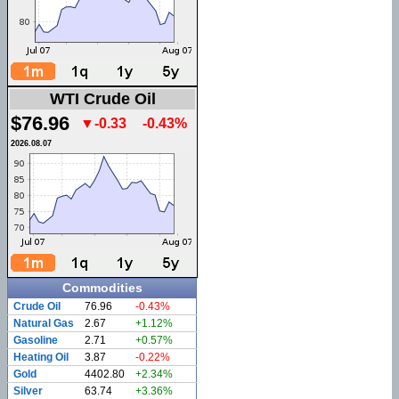
WTI Crude Oil
$76.96
▼-0.33
-0.43%
2026.08.07
Commodities
Crude Oil
76.96
-0.43%
Natural Gas
2.67
+1.12%
Gasoline
2.71
+0.57%
Heating Oil
3.87
-0.22%
Gold
4402.80
+2.34%
Silver
63.74
+3.36%