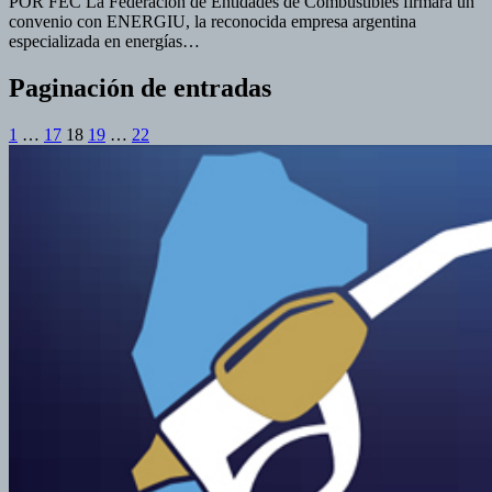
POR FEC La Federación de Entidades de Combustibles firmará un
convenio con ENERGIU, la reconocida empresa argentina
especializada en energías…
Paginación de entradas
1
…
17
18
19
…
22