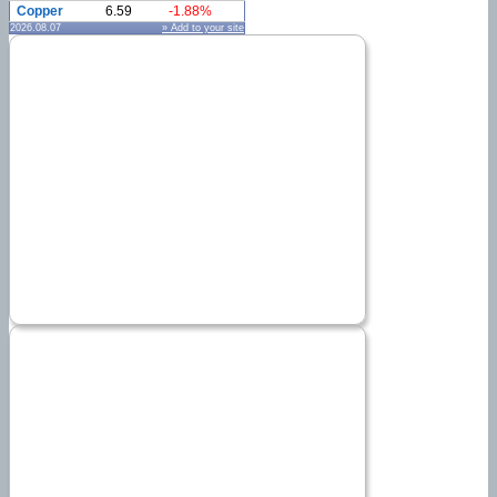
Copper
6.59
-1.88%
2026.08.07
» Add to your site