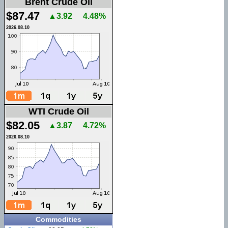
Brent Crude Oil
$87.47
▲3.92
4.48%
2026.08.10
WTI Crude Oil
$82.05
▲3.87
4.72%
2026.08.10
Commodities