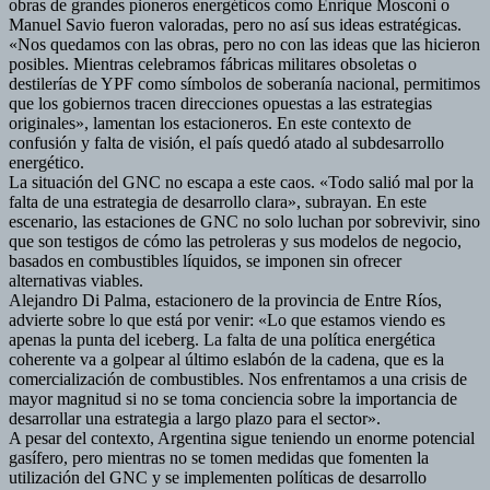
obras de grandes pioneros energéticos como Enrique Mosconi o
Manuel Savio fueron valoradas, pero no así sus ideas estratégicas.
«Nos quedamos con las obras, pero no con las ideas que las hicieron
posibles. Mientras celebramos fábricas militares obsoletas o
destilerías de YPF como símbolos de soberanía nacional, permitimos
que los gobiernos tracen direcciones opuestas a las estrategias
originales», lamentan los estacioneros. En este contexto de
confusión y falta de visión, el país quedó atado al subdesarrollo
energético.
La situación del GNC no escapa a este caos. «Todo salió mal por la
falta de una estrategia de desarrollo clara», subrayan. En este
escenario, las estaciones de GNC no solo luchan por sobrevivir, sino
que son testigos de cómo las petroleras y sus modelos de negocio,
basados en combustibles líquidos, se imponen sin ofrecer
alternativas viables.
Alejandro Di Palma, estacionero de la provincia de Entre Ríos,
advierte sobre lo que está por venir: «Lo que estamos viendo es
apenas la punta del iceberg. La falta de una política energética
coherente va a golpear al último eslabón de la cadena, que es la
comercialización de combustibles. Nos enfrentamos a una crisis de
mayor magnitud si no se toma conciencia sobre la importancia de
desarrollar una estrategia a largo plazo para el sector».
A pesar del contexto, Argentina sigue teniendo un enorme potencial
gasífero, pero mientras no se tomen medidas que fomenten la
utilización del GNC y se implementen políticas de desarrollo