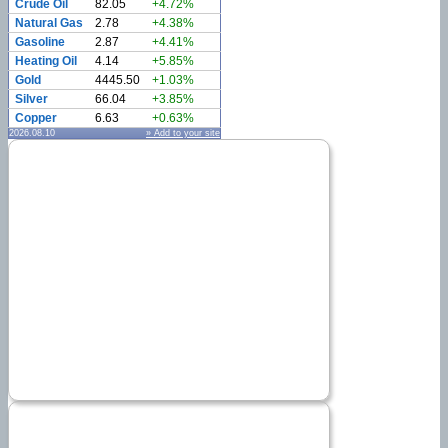
Crude Oil
82.05
+4.72%
Natural Gas
2.78
+4.38%
Gasoline
2.87
+4.41%
Heating Oil
4.14
+5.85%
Gold
4445.50
+1.03%
Silver
66.04
+3.85%
Copper
6.63
+0.63%
2026.08.10
» Add to your site