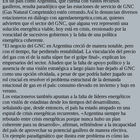
En un país como Argentina, que cuenta con vastos recursos
gasíferos, resulta paradójico que las estaciones de servicio de GNC
(Gas Natural Comprimido) estén cerrando.Así lo denuncian diversos
estacioneros en diálogo con agendaenergetica.com.ar, quienes
advierten que el sector del GNC, que alguna vez representó una
solución energética viable, hoy está en crisis, erosionado por la
voracidad de sucesivos gobiernos y la falta de una política
energética coherente.
“El negocio del GNC en Argentina creció de manera notable, pero
con el tiempo, fue perdiendo rentabilidad. La vinculación del precio
del gas con el de la nafta súper fue el golpe final», explican los
empresarios del sector. Añaden que la falta de apoyo político y la
ausencia de una visión estratégica a largo plazo han dejado al GNC
como una opción olvidada, a pesar de que podría haber jugado un
rol crucial en resolver el problema estructural de la demanda
estacional de gas en el país: consumo elevado en invierno y bajo en
verano.
Los estacioneros también apuntan a la falta de líderes energéticos
con visión de estadistas desde los tiempos del desarrollismo,
señalando que, desde entonces, el país ha estado atrapado en una
espiral de crisis energéticas recurrentes. «Argentina siempre ha
rebotado entre crisis energéticas porque nunca hubo un plan
coherente para su desarrollo», afirman, refiriéndose a la incapacidad
del país de aprovechar su potencial gasífero de manera efectiva.
Un ejemplo paradigmático que ilustra este problema es cómo las