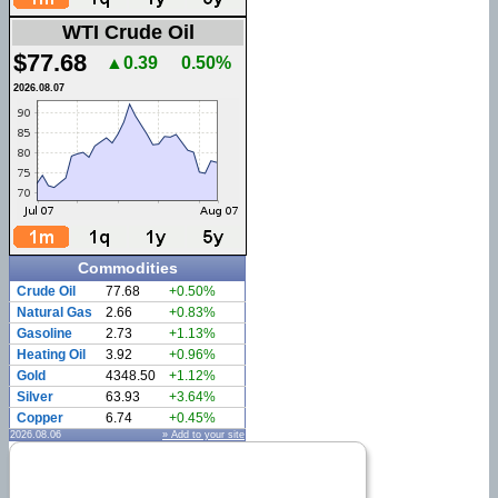
WTI Crude Oil
$77.68
▲0.39
0.50%
2026.08.07
Commodities
Crude Oil
77.68
+0.50%
Natural Gas
2.66
+0.83%
Gasoline
2.73
+1.13%
Heating Oil
3.92
+0.96%
Gold
4348.50
+1.12%
Silver
63.93
+3.64%
Copper
6.74
+0.45%
2026.08.06
» Add to your site