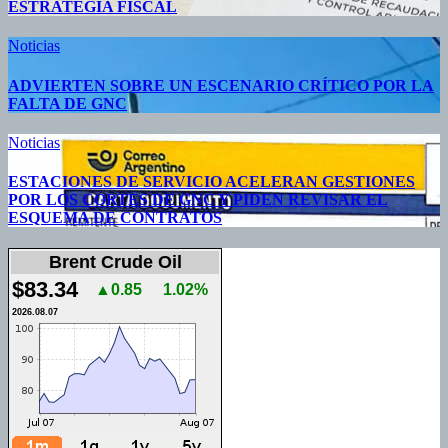
ESTRATEGIA FISCAL
Noticias
ADVIERTEN SOBRE UN ESCENARIO CRÍTICO POR LA
FALTA DE GNC
Noticias
ESTACIONES DE SERVICIO ACELERAN GESTIONES
POR LOS CORTES DE GNC Y PIDEN REVISAR EL
ESQUEMA DE CONTRATOS
Brent Crude Oil
$83.34
▲0.85
1.02%
2026.08.07