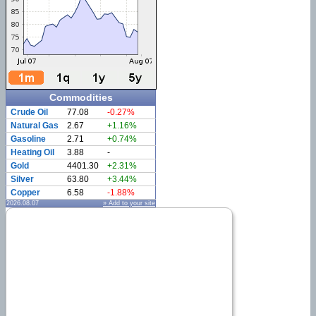
Commodities
Crude Oil
77.08
-0.27%
Natural Gas
2.67
+1.16%
Gasoline
2.71
+0.74%
Heating Oil
3.88
-
Gold
4401.30
+2.31%
Silver
63.80
+3.44%
Copper
6.58
-1.88%
2026.08.07
» Add to your site